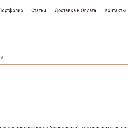
Портфолио
Статьи
Доставка и Оплата
Контакты
для пенополистирола (пенопласта), термозащитных, п