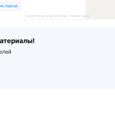
Зодчий Фасад на карте Москвы — Яндекс Карты
атериалы!
елей