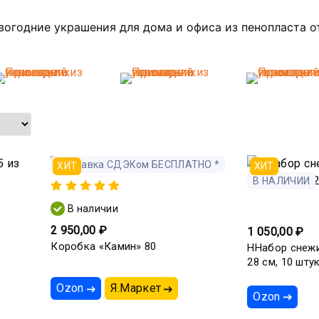
огодние украшения для дома и офиса из пенопласта о
Доставка СДЭКом БЕСПЛАТНО *
ХИТ
ХИТ
В НАЛИЧИИ
В наличии
2 950,00 ₽
1 050,00 ₽
Коробка «Камин» 80
ННабор снежи
28 см, 10 шту
Ozon
Я.Маркет
Ozon