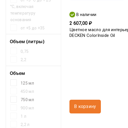
от +5 °С до + 25
°С, включая
температуру
В наличии
основания
2 607,00 ₽
от +5 до +35
Цветное масло для интерье
DECKEN ColorInside Oil
Объем (литры)
0,75
2,2
Объем
125 мл
450 мл
750 мл
В корзину
900 мл
1 л
2,2 л