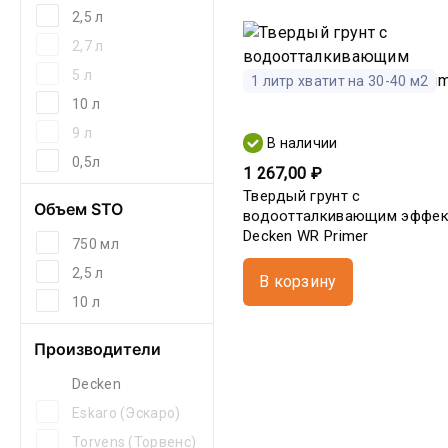
2,5 л
2,7 л
5 л
1 литр хватит на 30-40 м2
10 л
9 л
В наличии
0,5л
1 267,00 ₽
Твердый грунт с
Объем STO
водоотталкивающим эффе
Decken WR Primer
750 мл
2,5 л
В корзину
10 л
Производители
Decken
Eskaro (Эскаро)
Torvens (Торвенс)