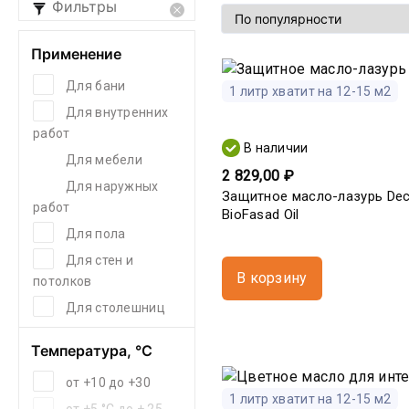
Фильтры
Применение
Для бани
1 литр хватит на 12-15 м2
Для внутренних
работ
В наличии
Для мебели
2 829,00 ₽
Для наружных
Защитное масло-лазурь De
работ
BioFasad Oil
Для пола
Для стен и
В корзину
потолков
Для столешниц
Температура, °С
от +10 до +30
1 литр хватит на 12-15 м2