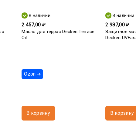
В наличии
В наличии
2 457,00 ₽
2 987,00 ₽
ра
Масло для террас Decken Terrace
Защитное ма
Oil
Decken UVFasa
Ozon
В корзину
В корзину