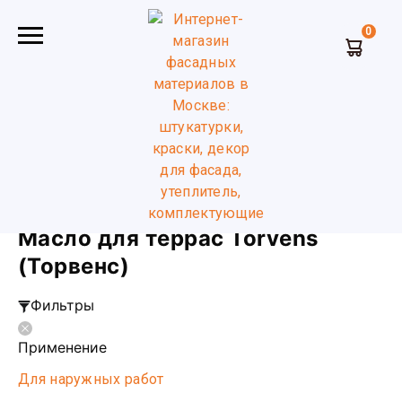
0
Главная
Масло и воск для дерева
Масло для террас
Torvens (Торвенс)
Масло для террас Torvens
(Торвенс)
Фильтры
Применение
Для наружных работ