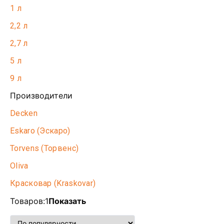
1 л
2,2 л
2,7 л
5 л
9 л
Производители
Decken
Eskaro (Эскаро)
Torvens (Торвенс)
Oliva
Красковар (Kraskovar)
Товаров:
1
Показать