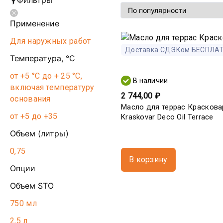
Фильтры
Применение
Для наружных работ
Доставка СДЭКом БЕСПЛА
Температура, °С
от +5 °С до + 25 °С,
В наличии
включая температуру
2 744,00 ₽
основания
Масло для террас Краскова
от +5 до +35
Kraskovar Deco Oil Terrace
Объем (литры)
0,75
В корзину
Опции
Объем STO
750 мл
2,5 л