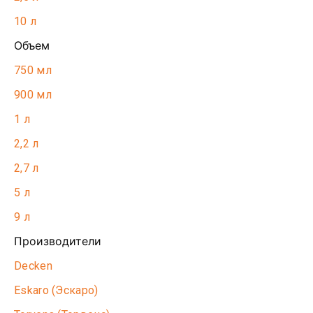
10 л
Объем
750 мл
900 мл
1 л
2,2 л
2,7 л
5 л
9 л
Производители
Decken
Eskaro (Эскаро)