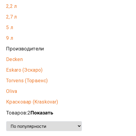
2,2 л
2,7 л
5 л
9 л
Производители
Decken
Eskaro (Эскаро)
Torvens (Торвенс)
Oliva
Красковар (Kraskovar)
Товаров:
2
Показать