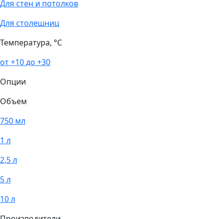
Для стен и потолков
Для столешниц
Температура, °С
от +10 до +30
Опции
Объем
750 мл
1 л
2,5 л
5 л
10 л
Производители