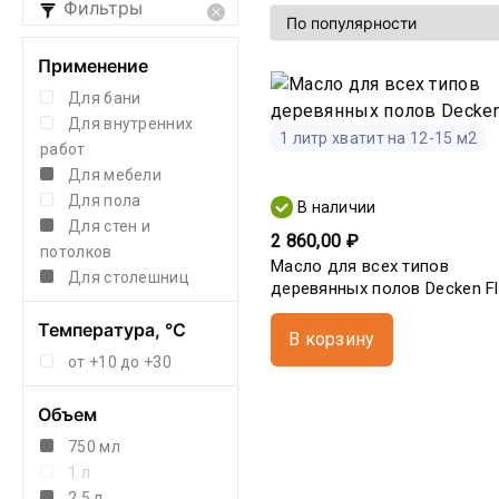
Фильтры
Применение
Для бани
Для внутренних
1 литр хватит на 12-15 м2
работ
Для мебели
Для пола
В наличии
Для стен и
2 860,00 ₽
потолков
Масло для всех типов
Для столешниц
деревянных полов Decken Flo
Температура, °С
В корзину
от +10 до +30
Объем
750 мл
1 л
2,5 л