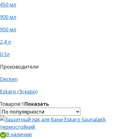
450 мл
900 мл
950 мл
2,4 л
0,5л
Производители
Decken
Eskaro (Эскаро)
Товаров:
1
Показать
В наличии