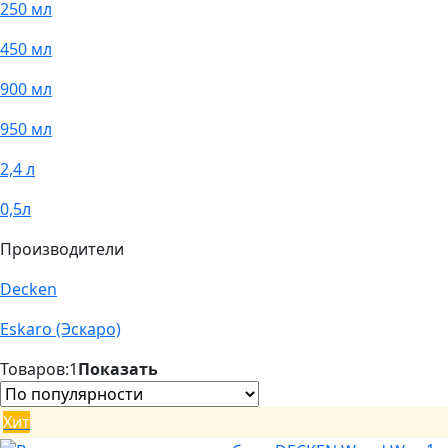
250 мл
450 мл
900 мл
950 мл
2,4 л
0,5л
Производители
Decken
Eskaro (Эскаро)
Товаров:
1
Показать
Хит