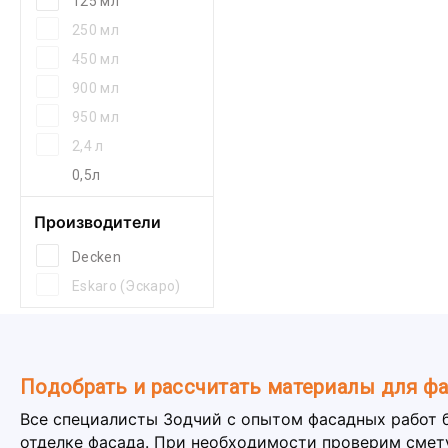
125 мл
250 мл
450 мл
900 мл
950 мл
2,4 л
0,5л
Производители
Decken
Eskaro (Эскаро)
Подобрать и рассчитать материалы для ф
Все специалисты Зодчий с опытом фасадных работ 
отделке фасада. При необходимости проверим смет