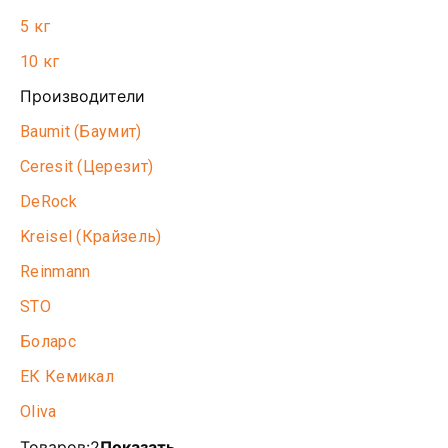
5 кг
10 кг
Производители
Baumit (Баумит)
Ceresit (Церезит)
DeRock
Kreisel (Крайзель)
Reinmann
STO
Боларс
ЕК Кемикал
Oliva
Товаров:
2
Показать