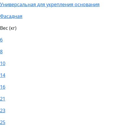
Универсальная для укрепления основания
Фасадная
Вес (кг)
6
8
10
14
16
21
23
25