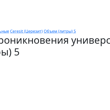
льные
Ceresit (Церезит)
Объем (литры) 5
проникновения универс
ы) 5