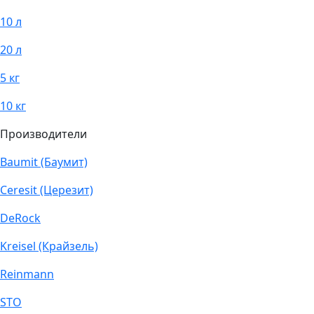
10 л
20 л
5 кг
10 кг
Производители
Baumit (Баумит)
Ceresit (Церезит)
DeRock
Kreisel (Крайзель)
Reinmann
STO