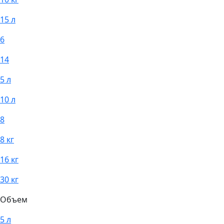
15 л
6
14
5 л
10 л
8
8 кг
16 кг
30 кг
Объем
5 л