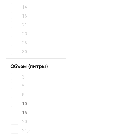
14
16
21
23
25
30
Объем (литры)
3
5
8
10
15
20
21,5