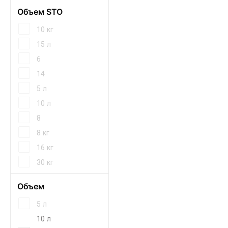
Объем STO
10 кг
15 л
6
14
5 л
10 л
8
8 кг
16 кг
30 кг
Объем
5 л
10 л