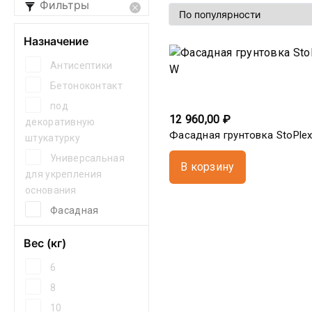
Фильтры
Назначение
Антисептики
Бетоноконтакт
под
12 960,00 ₽
декоративную
Фасадная грунтовка StoPle
штукатурку
Универсальная
В корзину
для укрепления
основания
Фасадная
Вес (кг)
6
8
10