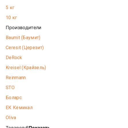
5 кг
10 кг
Производители
Baumit (Баумит)
Ceresit (Церезит)
DeRock
Kreisel (Крайзель)
Reinmann
STO
Боларс
ЕК Кемикал
Oliva
Товаров:
6
Показать