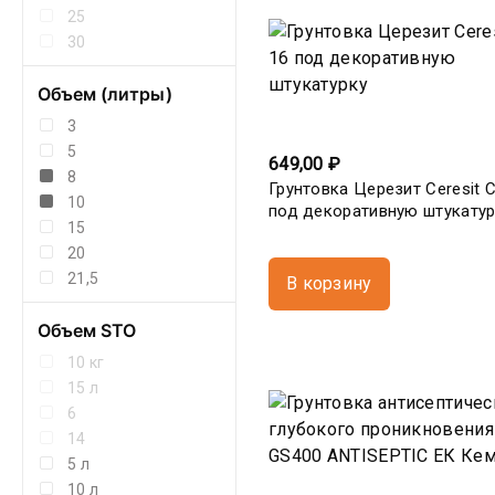
25
30
Объем (литры)
3
5
649,00 ₽
8
Грунтовка Церезит Ceresit 
10
под декоративную штукатур
15
20
21,5
В корзину
Объем STO
10 кг
15 л
6
14
5 л
10 л