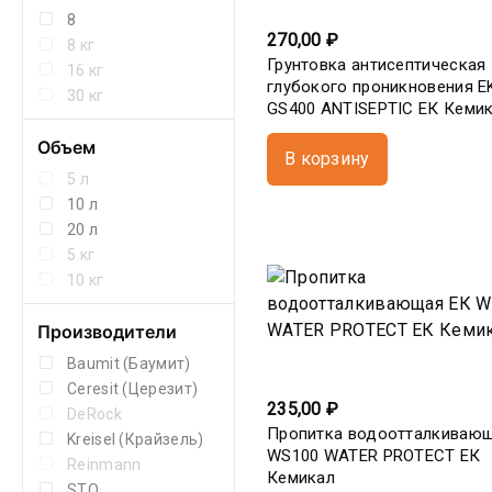
8
270,00 ₽
8 кг
Грунтовка антисептическая
16 кг
глубокого проникновения E
30 кг
GS400 ANTISEPTIC ЕК Кеми
Объем
В корзину
5 л
10 л
20 л
5 кг
10 кг
Производители
Baumit (Баумит)
Ceresit (Церезит)
235,00 ₽
DeRock
Пропитка водоотталкиваю
Kreisel (Крайзель)
WS100 WATER PROTECT ЕК
Reinmann
Кемикал
STO