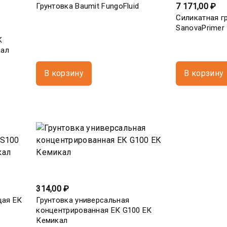
Грунтовка Baumit FungoFluid
7 171,00 ₽
Силикатная г
SanovaPrimer
K
кал
В корзину
В корзину
314,00 ₽
щая ЕК
Грунтовка универсальная
концентрированная ЕК G100 ЕК
Кемикал