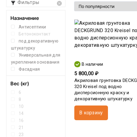
Фильтры
Назначение
Антисептики
Бетоноконтакт
под декоративную
штукатурку
Универсальная для
укрепления основания
В наличии
Фасадная
5 800,00 ₽
Акриловая грунтовка DECK
Вес (кг)
320 Kreisel под водно
6
дисперсионную краску и
декоративную штукатурку
8
10
В корзину
14
16
21
23