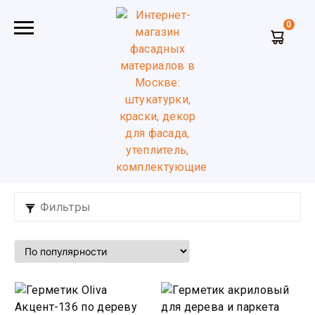
0
Главная
Герметики
Бук орех
Герметики Бук,Орех
Фильтры