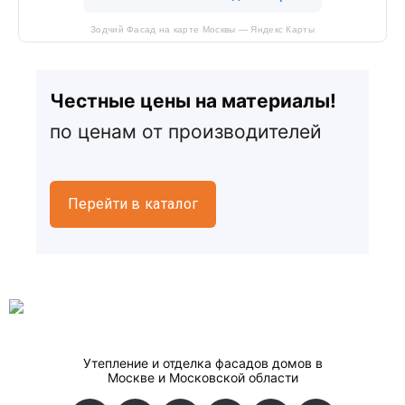
Зодчий Фасад на карте Москвы — Яндекс Карты
У нас есть все для фасада дома
Честные цены на материалы!
по ценам от производителей
Перейти в каталог
Утепление и отделка фасадов домов в
Москве и Московской области