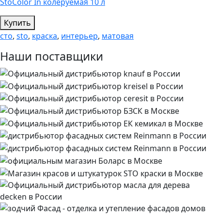
StoColor In колеруемая 10 л
Купить
сто
,
sto
,
краска
,
интерьер
,
матовая
Наши поставщики