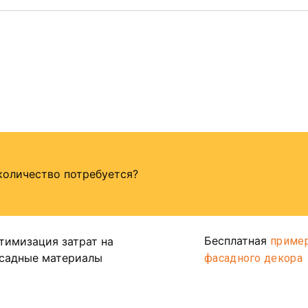
количество потребуется?
Бесплатная
тимизация затрат на
приме
садные материалы
фасадного декора