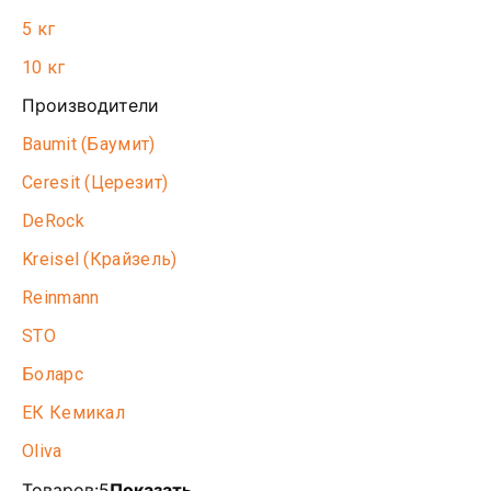
5 кг
10 кг
Производители
Baumit (Баумит)
Ceresit (Церезит)
DeRock
Kreisel (Крайзель)
Reinmann
STO
Боларс
ЕК Кемикал
Oliva
Товаров:
5
Показать