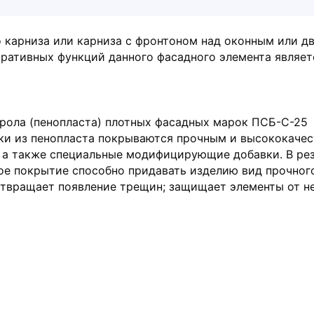
гладкой поверхностью, полностью
готовой для монтажа. Такое
о карниза или карниза с фронтоном над оконным или д
покрытие способно придавать
оративных функций данного фасадного элемента являет
изделию вид прочного материала
подобного изделиям из бетона;
покрытие гидрофобно-не впитывает
влагу, что предотвращает появление
рола (пенопласта) плотных фасадных марок ПСБ-С-25
трещин; защищает элементы от
ки из пенопласта покрываются прочным и высококаче
негативного воздействия со стороны
 а также специальные модифицирующие добавки. В рез
окружающей среды.
ое покрытие способно придавать изделию вид прочного
дотвращает появление трещин; защищает элементы от 