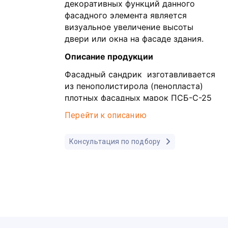
декоративных функций данного
фасадного элемента является
визуальное увеличение высоты
двери или окна на фасаде здания.
Описание продукции
Фасадный сандрик изготавливается
из пенополистирола (пенопласта)
плотных фасадных марок ПСБ-С-25
Методом термической порезки
Перейти к описанию
пенопласта карниз принимает
точную форму согласно чертежа.
Консультация по подбору
Сандрики из пенопласта
покрываются прочным и
высококачественным эластичным
композитным покрытием, в составе
которого содержатся акриловые
полимеры, а также специальные
модифицирующие добавки. В
результате получаются изделия с